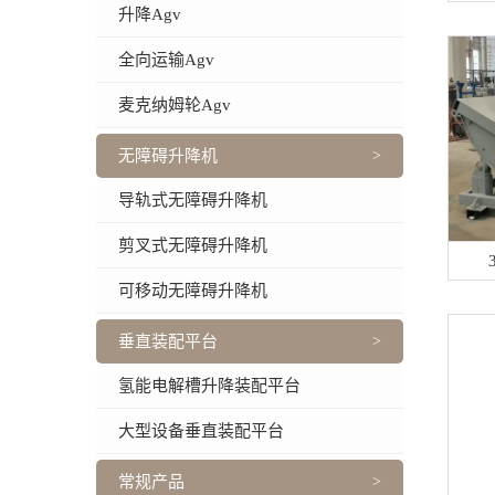
升降agv
全向运输agv
麦克纳姆轮agv
无障碍升降机
>
导轨式无障碍升降机
剪叉式无障碍升降机
可移动无障碍升降机
垂直装配平台
>
氢能电解槽升降装配平台
大型设备垂直装配平台
常规产品
>