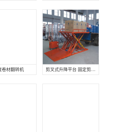
0度卷材翻转机
剪叉式升降平台 固定剪叉式升降平台