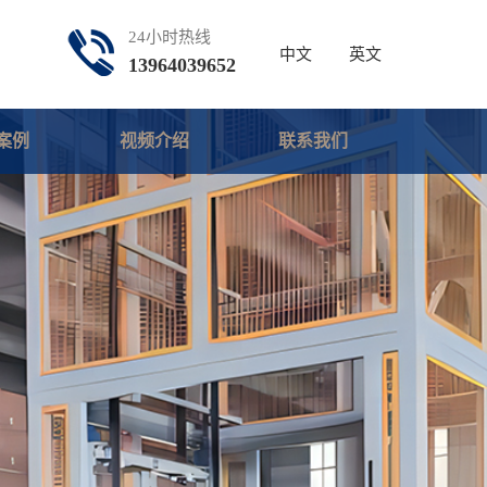
24小时热线
中文
英文
13964039652
案例
视频介绍
联系我们