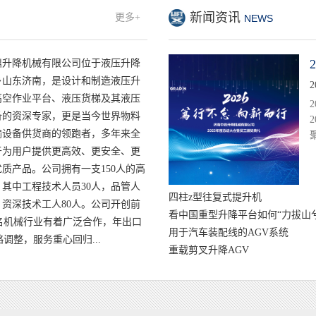
新闻资讯
更多+
NEWS
鼎升降机械有限公司位于液压升降
乡山东济南，是设计和制造液压升
2
高空作业平台、液压货梯及其液压
备的资深专家，更是当今世界物料
输设备供货商的领跑者，多年来全
于为用户提供更高效、更安全、更
质产品。公司拥有一支150人的高
，其中工程技术人员30人，品管人
四柱z型往复式提升机
，资深技术工人80人。公司开创前
看中国重型升降平台如何“力拔山兮
名机械行业有着广泛合作，年出口
用于汽车装配线的AGV系统
调整，服务重心回归...
重载剪叉升降AGV