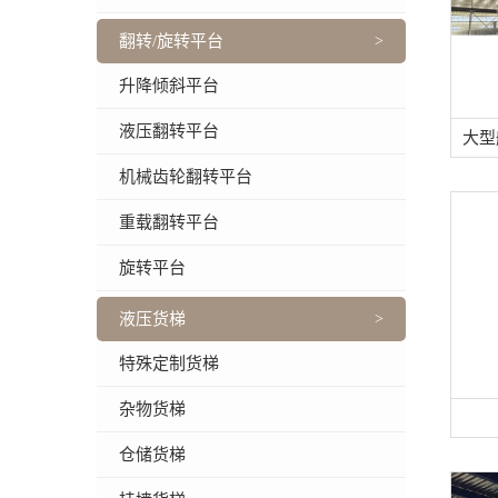
翻转/旋转平台
>
升降倾斜平台
液压翻转平台
机械齿轮翻转平台
重载翻转平台
旋转平台
液压货梯
>
特殊定制货梯
杂物货梯
仓储货梯